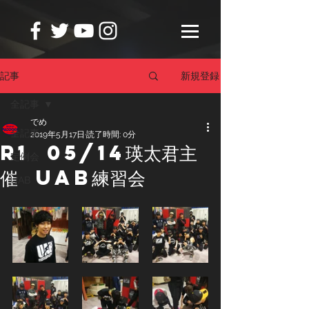
新規登録
記事
全記事
でめ
全記事
2019年5月17日
読了時間: 0分
R1 05/14瑛太君主
定例会
催 UAB練習会
UAB